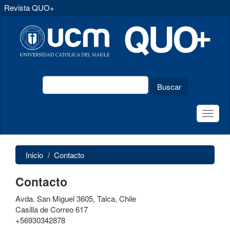
Revista QUO+
Navegación
principal
Contenido
principal
Barra
lateral
Buscar
Toggle
naviga
Inicio
Contacto
Contacto
Avda. San Miguel 3605, Talca, Chile
Casilla de Correo 617
+56930342878