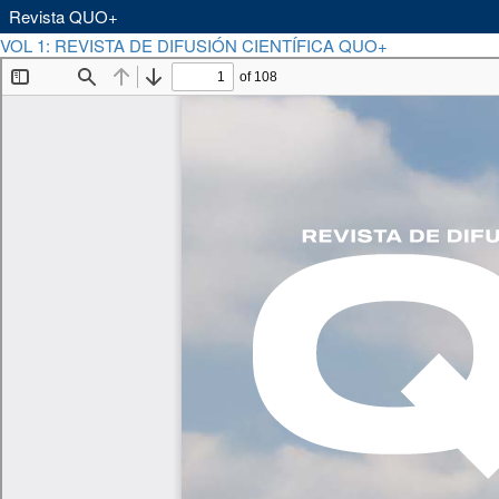
Revista QUO+
Volver
Des
VOL 1: REVISTA DE DIFUSIÓN CIENTÍFICA QUO+
Descargar
a
PDF
los
detalles
del
artículo